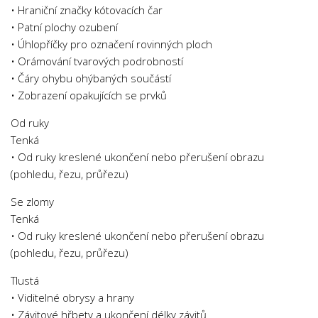
• Hraniční značky kótovacích čar
Psychologie a Sociologie
• Patní plochy ozubení
Společenské vědy
• Úhlopříčky pro označení rovinných ploch
Technika
• Orámování tvarových podrobností
• Čáry ohybu ohýbaných součástí
Účetnictví
• Zobrazení opakujících se prvků
Zdravotnictví
Od ruky
Zeměpis
Tenká
Novinky
• Od ruky kreslené ukončení nebo přerušení obrazu
(pohledu, řezu, průřezu)
Se zlomy
Tenká
• Od ruky kreslené ukončení nebo přerušení obrazu
(pohledu, řezu, průřezu)
Tlustá
• Viditelné obrysy a hrany
• Závitové hřbety a ukončení délky závitů