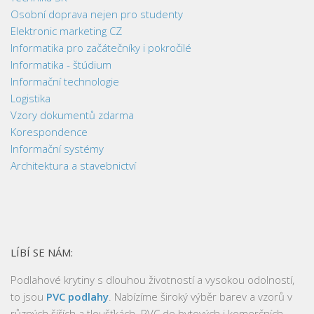
Osobní doprava nejen pro studenty
Elektronic marketing CZ
Informatika pro začátečníky i pokročilé
Informatika - štúdium
Informační technologie
Logistika
Vzory dokumentů zdarma
Korespondence
Informační systémy
Architektura a stavebnictví
LÍBÍ SE NÁM:
Podlahové krytiny s dlouhou životností a vysokou odolností,
to jsou
PVC podlahy
. Nabízíme široký výběr barev a vzorů v
různých šířích a tloušťkách. PVC do bytových i komerčních