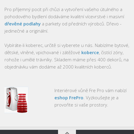
Pro příjemný pocit při chůzi a vytvoření vašeho útulného a
pohodového bydlení dodáváme kvalitní vícevrstvé i masivní
dřevěné podlahy
a parkety od předních výrobců. Dřevo -
jedinečné a originální.
Vybíráte-li koberec, určitě si vyberete u nás. Nabízíme bytové,
dětské, vlněné, vpichované i zátěžové
koberce
, čistící zóny,
rohože i umělé trávníky. Skladem máme přes 400 dekorů, na
objednávku vám dodáme až 2000 kvalitních koberců.
Interiérové vůně Fre Pro vám nabízí
eshop FrePro
. Vyzkoušejte je a
provoňte si vaše prostory.