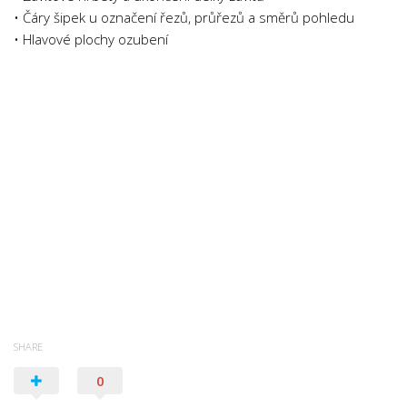
• Čáry šipek u označení řezů, průřezů a směrů pohledu
• Hlavové plochy ozubení
SHARE
0