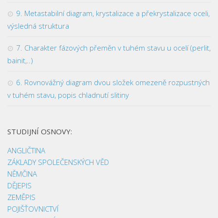
9. Metastabilní diagram, krystalizace a překrystalizace oceli,
výsledná struktura
7. Charakter fázových přeměn v tuhém stavu u ocelí (perlit,
bainit,..)
6. Rovnovážný diagram dvou složek omezeně rozpustných
v tuhém stavu, popis chladnutí slitiny
STUDIJNÍ OSNOVY:
ANGLIČTINA
ZÁKLADY SPOLEČENSKÝCH VĚD
NĚMČINA
DĚJEPIS
ZEMĚPIS
POJIŠŤOVNICTVÍ