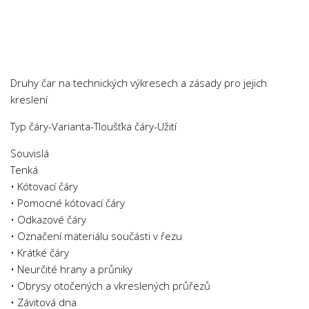
Chemie
Dějepis
Doprava a Logistika
Ekologie
Druhy čar na technických výkresech a zásady pro jejich
Ekonomie
kreslení
Fyzika
Typ čáry-Varianta-Tloušťka čáry-Užití
Informatika
Souvislá
Jazyky
Tenká
Management
• Kótovací čáry
• Pomocné kótovací čáry
Marketing
• Odkazové čáry
Němčina
• Označení materiálu součásti v řezu
• Krátké čáry
Občanská nauka
• Neurčité hrany a průniky
Pedagogika
• Obrysy otočených a vkreslených průřezů
Právo
• Závitová dna