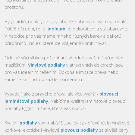
prostorů.
Hygienické, nealergické, vyrobené z obnovitelných materiálů,
100% přírodní, to je
linoleum
. Je dekorativní a stálobarevné.
V nabídce pro vás máme mnoho různých barev a dekorů
přírodního linolea, které lze vzájemně kombinovat.
Odolné vůči vlhku i poškrábání, vhodné k vašim čtyřnohým
mazlíčkům.
Vinylové podlahy
v atraktivních dekorech jsou
pro vás ideálním řešením. Dokonalá imitace dřeva nebo
kamene se hodí do každého interiéru.
Vypadají jako z pravého dřeva, ale více vydrží -
plovoucí
laminátové podlahy
. Nabízíme kvalitní laminátové plovoucí
podlahy Egger. Imitace, která vás okouzlí.
Kvalitní
podlahy
vám nabízí Supellex.cz - dřevěné, laminátové,
korkové, exotické i vinylové
plovoucí podlahy
za skvělé ceny.