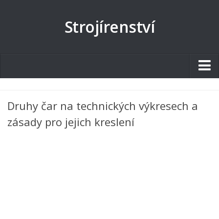
Strojírenství
Studentské.cz
Druhy čar na technických výkresech a
Tematické okruhy
zásady pro jejich kreslení
Angličtina
Art
Biologie
Catering a Gastronomie
Český jazyk
Cestovní ruch