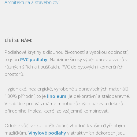
Architektura a stavebnictví
LÍBÍ SE NÁM:
Podlahové krytiny s dlouhou životností a vysokou odolností,
to jsou
PVC podlahy
. Nabízíme široký výběr barev a vzorů v
různých šířích a tloušťkách. PVC do bytových i komerčních
prostorů.
Hygienické, nealergické, vyrobené z obnovitelných materiálů,
100% přírodní, to je
linoleum
. Je dekorativní a stálobarevné.
V nabídce pro vás máme mnoho různých barev a dekorů
přírodního linolea, které lze vzájemně kombinovat.
Odolné vůči vlhku i poškrábání, vhodné k vašim čtyřnohým
mazlíčkům.
Vinylové podlahy
v atraktivních dekorech jsou