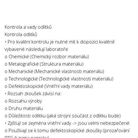
Chemie
Dějepis
Doprava a Logistika
Kontrola a vady odlitků
Ekologie
Kontrola odlitků
• Pro kvalitní kontrolu je nutné mít k dispozici kvalitně
Ekonomie
vybavené následují laboratoře
Fyzika
o Chemické (Chemický rozbor materiálu)
Informatika
o Metalografické (Struktura materiálu)
o Mechanické (Mechanické vlastnosti materiálu)
Jazyky
o Technologické (Technologické vlastnosti materiálu)
Management
o Defektoskopické (Vnitřní vady materiálu)
Marketing
• Rozsah zkoušek závisí na:
o Rozsahu výroby
Němčina
o Druhu materiálu
Občanská nauka
o Důležitosti odlitku (jaká strojní součást z odlitku bude)
• Zjišťují se zejména vnitřní vady -> jsou velmi nebezpečené
Pedagogika
o Používají se k tomu defektoskopické zkoušky (prozařování
Právo
RTG či gama paprsky)