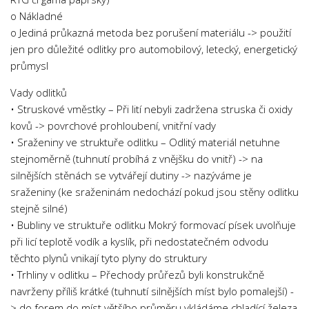
Psychologie a Sociologie
o Nákladné
o Jediná průkazná metoda bez porušení materiálu -> použití
Společenské vědy
jen pro důležité odlitky pro automobilový, letecký, energetický
Technika
průmysl
Účetnictví
Vady odlitků
Zdravotnictví
• Struskové vměstky – Při lití nebyli zadržena struska či oxidy
kovů -> povrchové prohloubení, vnitřní vady
Zeměpis
• Sraženiny ve struktuře odlitku – Odlitý materiál netuhne
Novinky
stejnoměrně (tuhnutí probíhá z vnějšku do vnitř) -> na
silnějších stěnách se vytvářejí dutiny -> nazýváme je
sraženiny (ke sraženinám nedochází pokud jsou stěny odlitku
stejně silné)
• Bubliny ve struktuře odlitku Mokrý formovací písek uvolňuje
při licí teplotě vodík a kyslík, při nedostatečném odvodu
těchto plynů vnikají tyto plyny do struktury
• Trhliny v odlitku – Přechody průřezů byli konstrukčně
navrženy příliš krátké (tuhnutí silnějších míst bylo pomalejší) -
> do forem do míst většího průměru vkládáme chladící železa