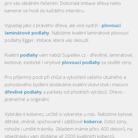
pro vás ideálním řešením. Dokonalá imitace dřeva nebo
kamene se hodí do každého interiéru.
Vypadají jako z pravého dřeva, ale více vydrží -
plovoucí
laminátové podlahy
. Nabízíme kvalitní laminátové plovoucí
podlahy Egger. Imitace, která vás okouzlí.
Kvalitní
podlahy
vám nabízí Supellex.cz - dřevěné, laminátové,
korkové, exotické i vinylové
plovoucí podlahy
za skvělé ceny.
Pro příjemný pocit při chůzi a vytvoření vašeho útulného a
pohodového bydlení dodáváme kvalitní vícevrstvé i masivní
dřevěné podlahy
a parkety od předních výrobců. Dřevo -
jedinečné a originální.
Vybíráte-li koberec, určitě si vyberete u nás. Nabízíme bytové,
dětské, vlněné, vpichované i zátěžové
koberce
, čistící zóny,
rohože i umělé trávníky. Skladem máme přes 400 dekorů, na
objednávku vám dodáme až 2000 kvalitních koberců.