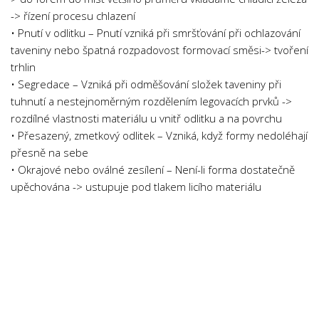
-> řízení procesu chlazení
• Pnutí v odlitku – Pnutí vzniká při smršťování při ochlazování
taveniny nebo špatná rozpadovost formovací směsi-> tvoření
trhlin
• Segredace – Vzniká při odměšování složek taveniny při
tuhnutí a nestejnoměrným rozdělením legovacích prvků ->
rozdílné vlastnosti materiálu u vnitř odlitku a na povrchu
• Přesazený, zmetkový odlitek – Vzniká, když formy nedoléhají
přesně na sebe
• Okrajové nebo oválné zesílení – Není-li forma dostatečně
upěchována -> ustupuje pod tlakem licího materiálu