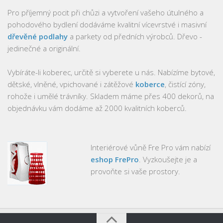
Pro příjemný pocit při chůzi a vytvoření vašeho útulného a
pohodového bydlení dodáváme kvalitní vícevrstvé i masivní
dřevěné podlahy
a parkety od předních výrobců. Dřevo -
jedinečné a originální.
Vybíráte-li koberec, určitě si vyberete u nás. Nabízíme bytové,
dětské, vlněné, vpichované i zátěžové
koberce
, čistící zóny,
rohože i umělé trávníky. Skladem máme přes 400 dekorů, na
objednávku vám dodáme až 2000 kvalitních koberců.
Interiérové vůně Fre Pro vám nabízí
eshop FrePro
. Vyzkoušejte je a
provoňte si vaše prostory.