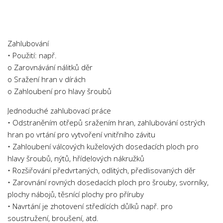
Chemie
Dějepis
Doprava a Logistika
Zahlubování
Ekologie
• Použití: např.
o Zarovnávání nálitků děr
Ekonomie
o Sražení hran v dírách
Fyzika
o Zahloubení pro hlavy šroubů
Informatika
Jednoduché zahlubovací práce
Jazyky
• Odstraněním otřepů sražením hran, zahlubování ostrých
Management
hran po vrtání pro vytvoření vnitřního závitu
• Zahloubení válcových kuželových dosedacích ploch pro
Marketing
hlavy šroubů, nýtů, hřídelových nákružků
Němčina
• Rozšiřování předvrtaných, odlitých, předlisovaných děr
• Zarovnání rovných dosedacích ploch pro šrouby, svorníky,
Občanská nauka
plochy nábojů, těsnící plochy pro příruby
Pedagogika
• Navrtání je zhotovení středících důlků např. pro
Právo
soustružení, broušení, atd.