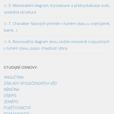
9. Metastabilní diagram, krystalizace a překrystalizace oceli,
výsledná struktura
7. Charakter fázových přeměn v tuhém stavu u ocelí (perlit,
bainit,..)
6. Rovnovážný diagram dvou složek omezeně rozpustných
v tuhém stavu, popis chladnutí slitiny
STUDIJNÍ OSNOVY:
ANGLIČTINA
ZÁKLADY SPOLEČENSKÝCH VĚD
NĚMČINA
DĚJEPIS
ZEMĚPIS
POJIŠŤOVNICTVÍ
BANKOVNICTVÍ