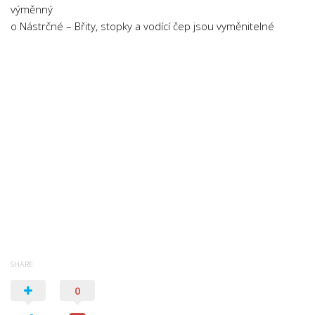
výměnný
o Nástrčné – Břity, stopky a vodící čep jsou vyměnitelné
SHARE
0