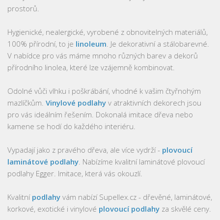
prostorů.
Hygienické, nealergické, vyrobené z obnovitelných materiálů,
100% přírodní, to je
linoleum
. Je dekorativní a stálobarevné.
V nabídce pro vás máme mnoho různých barev a dekorů
přírodního linolea, které lze vzájemně kombinovat.
Odolné vůči vlhku i poškrábání, vhodné k vašim čtyřnohým
mazlíčkům.
Vinylové podlahy
v atraktivních dekorech jsou
pro vás ideálním řešením. Dokonalá imitace dřeva nebo
kamene se hodí do každého interiéru.
Vypadají jako z pravého dřeva, ale více vydrží -
plovoucí
laminátové podlahy
. Nabízíme kvalitní laminátové plovoucí
podlahy Egger. Imitace, která vás okouzlí.
Kvalitní
podlahy
vám nabízí Supellex.cz - dřevěné, laminátové,
korkové, exotické i vinylové
plovoucí podlahy
za skvělé ceny.