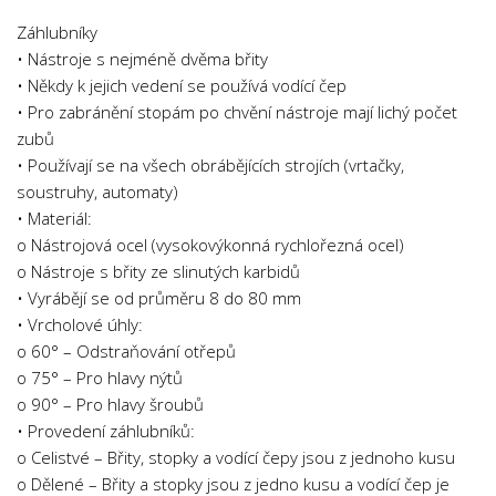
Psychologie a Sociologie
Záhlubníky
Společenské vědy
• Nástroje s nejméně dvěma břity
• Někdy k jejich vedení se používá vodící čep
Technika
• Pro zabránění stopám po chvění nástroje mají lichý počet
Účetnictví
zubů
• Používají se na všech obrábějících strojích (vrtačky,
Zdravotnictví
soustruhy, automaty)
Zeměpis
• Materiál:
Novinky
o Nástrojová ocel (vysokovýkonná rychlořezná ocel)
o Nástroje s břity ze slinutých karbidů
• Vyrábějí se od průměru 8 do 80 mm
• Vrcholové úhly:
o 60° – Odstraňování otřepů
o 75° – Pro hlavy nýtů
o 90° – Pro hlavy šroubů
• Provedení záhlubníků:
o Celistvé – Břity, stopky a vodící čepy jsou z jednoho kusu
o Dělené – Břity a stopky jsou z jedno kusu a vodící čep je