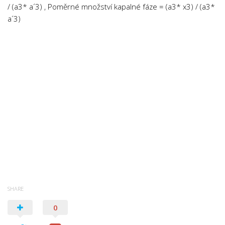
/ (a3* a´3) , Poměrné množství kapalné fáze = (a3* x3) / (a3*
a´3)
SHARE
0