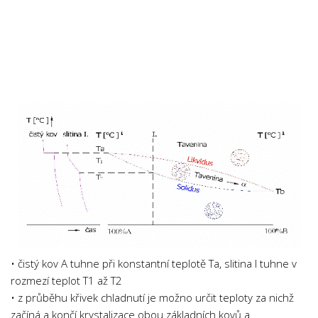
Chemie
Dějepis
Doprava a Logistika
Ekologie
Ekonomie
Fyzika
Informatika
Jazyky
Management
Marketing
Němčina
Občanská nauka
• čistý kov A tuhne při konstantní teplotě Ta, slitina I tuhne v
rozmezí teplot T1 až T2
Pedagogika
• z průběhu křivek chladnutí je možno určit teploty za nichž
Právo
začíná a končí krystalizace obou základních kovů a