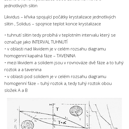
Psychologie a Sociologie
jednotlivých slitin
Společenské vědy
Likvidus – křivka spojující počátky krystalizace jednotlivých
slitin , Solidus – spojnice teplot konce krystalizace
Technika
Účetnictví
• tuhnutí slitin tedy probíhá v teplotním intervalu který se
označuje jako INTERVAL TUHNUTÍ
Zdravotnictví
• v oblasti nad likvidem je v celém rozsahu diagramu
Zeměpis
homogenní kapalná fáze – TAVENINA
Novinky
• mezi likvidem a solidem jsou v rovnováze dvě fáze a to tuhý
roztok a a tavenina
• v oblasti pod solidem je v celém rozsahu diagramu
homogenní fáze – tuhý roztok a, tedy tuhý roztok obou
složek A a B