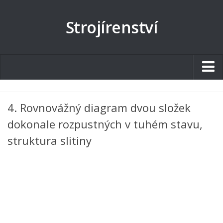
Strojírenství
Studentské.cz
4. Rovnovážný diagram dvou složek
Tematické okruhy
dokonale rozpustných v tuhém stavu,
Angličtina
struktura slitiny
Art
Biologie
Catering a Gastronomie
Český jazyk
Cestovní ruch