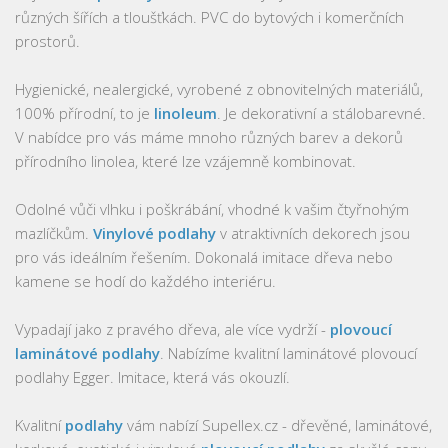
různých šířích a tloušťkách. PVC do bytových i komerčních
prostorů.
Hygienické, nealergické, vyrobené z obnovitelných materiálů,
100% přírodní, to je
linoleum
. Je dekorativní a stálobarevné.
V nabídce pro vás máme mnoho různých barev a dekorů
přírodního linolea, které lze vzájemně kombinovat.
Odolné vůči vlhku i poškrábání, vhodné k vašim čtyřnohým
mazlíčkům.
Vinylové podlahy
v atraktivních dekorech jsou
pro vás ideálním řešením. Dokonalá imitace dřeva nebo
kamene se hodí do každého interiéru.
Vypadají jako z pravého dřeva, ale více vydrží -
plovoucí
laminátové podlahy
. Nabízíme kvalitní laminátové plovoucí
podlahy Egger. Imitace, která vás okouzlí.
Kvalitní
podlahy
vám nabízí Supellex.cz - dřevěné, laminátové,