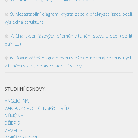
9. Metastabilní diagram, krystalizace a překrystalizace oceli,
výsledná struktura
7. Charakter fázových přeměn v tuhém stavu u ocelí (perlit,
bainit,..)
6. Rovnovážný diagram dvou složek omezeně rozpustných
v tuhém stavu, popis chladnutí slitiny
STUDIJNÍ OSNOVY:
ANGLIČTINA
ZÁKLADY SPOLEČENSKÝCH VĚD
NĚMČINA
DĚJEPIS
ZEMĚPIS
POJIŠŤOVNICTVÍ