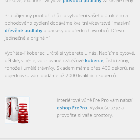
korkové, exotické i vinylové
plovoucí podlahy
za skvělé ceny.
Pro příjemný pocit při chůzi a vytvoření vašeho útulného a
pohodového bydlení dodáváme kvalitní vícevrstvé i masivní
dřevěné podlahy
a parkety od předních výrobců. Dřevo -
jedinečné a originální.
Vybíráte-li koberec, určitě si vyberete u nás. Nabízíme bytové,
dětské, vlněné, vpichované i zátěžové
koberce
, čistící zóny,
rohože i umělé trávníky. Skladem máme přes 400 dekorů, na
objednávku vám dodáme až 2000 kvalitních koberců.
Interiérové vůně Fre Pro vám nabízí
eshop FrePro
. Vyzkoušejte je a
provoňte si vaše prostory.