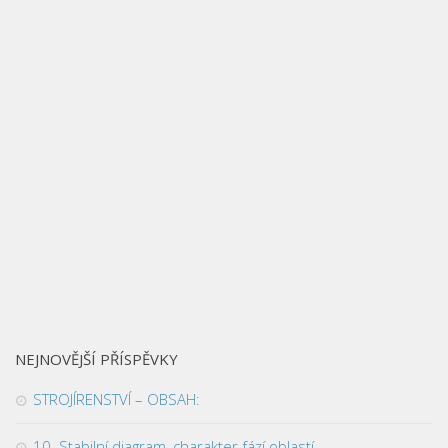
NEJNOVĚJŠÍ PŘÍSPĚVKY
STROJÍRENSTVÍ – OBSAH:
10. Stabilní diagram, charakter fází oblastí