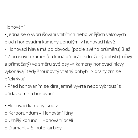
Chemie
Dějepis
Doprava a Logistika
Honování
Ekologie
• Jedná se o vybrušování vnitřních nebo vnějších válcových
ploch honovacími kameny upnutými v honovací hlavě
Ekonomie
• Honovací hlava má po obvodu (podle svého průměru) 3 až
Fyzika
12 brusných kamenů a koná při práci sdružený pohyb (točivý
Informatika
a přímočarý) ve směru své osy -> kameny honovací hlavy
vykonávají tedy šroubovitý vratný pohyb -> dráhy zrn se
Jazyky
překrývají
Management
• Před honováním se díra jemně vyvrtá nebo vybrousí s
Marketing
přídavkem na honování
Němčina
• Honovací kameny jsou z:
o Karborundum – Honování litiny
Občanská nauka
o Umělý korund – Honování oceli
Pedagogika
o Diamant – Slinuté karbidy
Právo