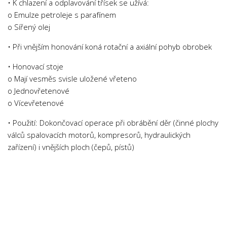
• K chlazení a odplavování třísek se užívá:
Psychologie a Sociologie
o Emulze petroleje s parafínem
Společenské vědy
o Sířený olej
Technika
• Při vnějším honování koná rotační a axiální pohyb obrobek
Účetnictví
• Honovací stoje
Zdravotnictví
o Mají vesměs svisle uložené vřeteno
o Jednovřetenové
Zeměpis
o Vícevřetenové
Novinky
• Použití: Dokončovací operace při obrábění děr (činné plochy
válců spalovacích motorů, kompresorů, hydraulických
zařízení) i vnějších ploch (čepů, pístů)