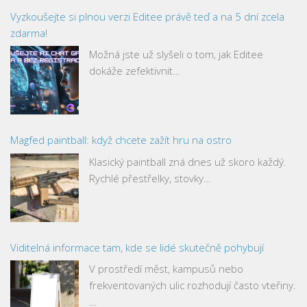
Vyzkoušejte si plnou verzi Editee právě teď a na 5 dní zcela
zdarma!
Možná jste už slyšeli o tom, jak Editee
dokáže zefektivnit…
Magfed paintball: když chcete zažít hru na ostro
Klasický paintball zná dnes už skoro každý.
Rychlé přestřelky, stovky…
Viditelná informace tam, kde se lidé skutečně pohybují
V prostředí měst, kampusů nebo
frekventovaných ulic rozhodují často vteřiny.
…