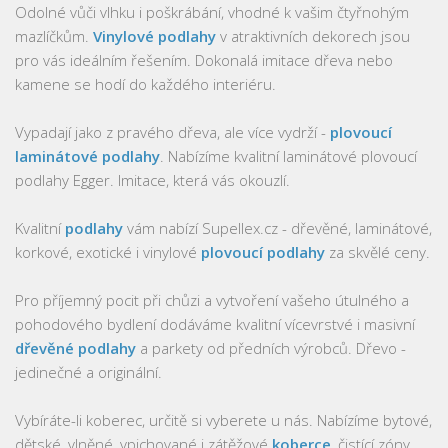
Odolné vůči vlhku i poškrábání, vhodné k vašim čtyřnohým
mazlíčkům.
Vinylové podlahy
v atraktivních dekorech jsou
pro vás ideálním řešením. Dokonalá imitace dřeva nebo
kamene se hodí do každého interiéru.
Vypadají jako z pravého dřeva, ale více vydrží -
plovoucí
laminátové podlahy
. Nabízíme kvalitní laminátové plovoucí
podlahy Egger. Imitace, která vás okouzlí.
Kvalitní
podlahy
vám nabízí Supellex.cz - dřevěné, laminátové,
korkové, exotické i vinylové
plovoucí podlahy
za skvělé ceny.
Pro příjemný pocit při chůzi a vytvoření vašeho útulného a
pohodového bydlení dodáváme kvalitní vícevrstvé i masivní
dřevěné podlahy
a parkety od předních výrobců. Dřevo -
jedinečné a originální.
Vybíráte-li koberec, určitě si vyberete u nás. Nabízíme bytové,
dětské, vlněné, vpichované i zátěžové
koberce
, čistící zóny,