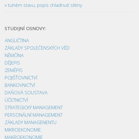
v tuhém stavu, popis chladnutí slitiny
STUDIJNÍ OSNOVY:
ANGLIČTINA
ZÁKLADY SPOLEČENSKÝCH VĚD
NĚMČINA
DĚJEPIS
ZEMĚPIS
POJIŠŤOVNICTVÍ
BANKOVNICTVÍ
DAŇOVÁ SOUSTAVA
ÚČETNICTVÍ
STRATEGICKÝ MANAGEMENT
PERSONÁLNÍ MANAGEMENT
ZÁKLADY MANAGENENTU
MIKROEKONOMIE
MAKROEKONOMIE