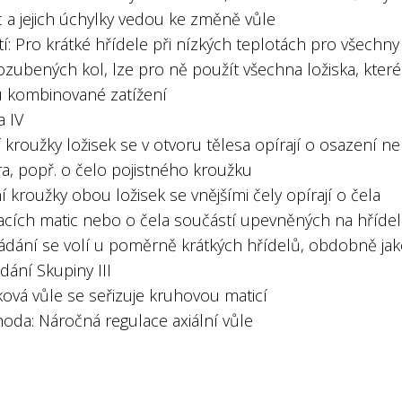
c a jejich úchylky vedou ke změně vůle
tí: Pro krátké hřídele při nízkých teplotách pro všechny
zubených kol, lze pro ně použít všechna ložiska, které
 kombinované zatížení
a IV
í kroužky ložisek se v otvoru tělesa opírají o osazení n
a, popř. o čelo pojistného kroužku
ní kroužky obou ložisek se vnějšími čely opírají o čela
acích matic nebo o čela součástí upevněných na hřídel
ádání se volí u poměrně krátkých hřídelů, obdobně ja
ání Skupiny III
ková vůle se seřizuje kruhovou maticí
hoda: Náročná regulace axiální vůle