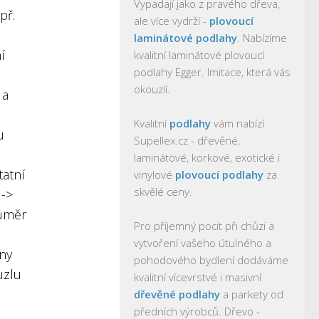
Vypadají jako z pravého dřeva,
př.
ale více vydrží -
plovoucí
laminátové podlahy
. Nabízíme
í
kvalitní laminátové plovoucí
podlahy Egger. Imitace, která vás
okouzlí.
 a
Kvalitní
podlahy
vám nabízí
u
Supellex.cz - dřevěné,
laminátové, korkové, exotické i
tatní
vinylové
plovoucí podlahy
za
skvělé ceny.
 ->
růměr
Pro příjemný pocit při chůzi a
vytvoření vašeho útulného a
ány
pohodového bydlení dodáváme
uzlu
kvalitní vícevrstvé i masivní
dřevěné podlahy
a parkety od
předních výrobců. Dřevo -