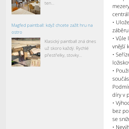
ten…
mezery
centrá
• Ulože
Magfed paintball: když chcete zažít hru na
záběru
ostro
• Vůle 
Klasický paintball zná dnes
vnější 
už skoro každý. Rychlé
• Seří
přestřelky, stovky…
ložisk
• Použ
součást
Podmín
díry v 
• Výho
bez po
se sniž
• Nevý