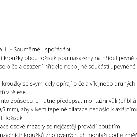
a III – Souměrné uspořádání
ní kroužky obou ložisek jsou nasazeny na hřídel pevně 
 se o čela osazení hřídele nebo jiné součásti upevněné
í kroužky se svými čely opírají o čela vík )nebo druhých
í) v tělese
omto způsobu je nutné předepsat montážní vůli (přibliž
0,5 mm), aby vlivem tepelné dilatace nedošlo k axiálním
í ložisek
lace osové mezery se nejčastěji provádí použitím
začních kroužků zhotovených při montáži podle změ