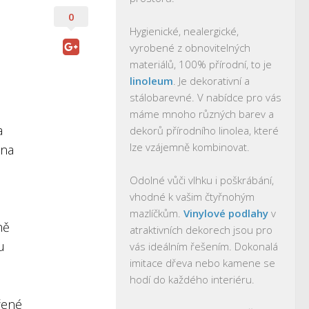
0
Hygienické, nealergické,
vyrobené z obnovitelných
materiálů, 100% přírodní, to je
linoleum
. Je dekorativní a
stálobarevné. V nabídce pro vás
máme mnoho různých barev a
a
dekorů přírodního linolea, které
lze vzájemně kombinovat.
 na
Odolné vůči vlhku i poškrábání,
vhodné k vašim čtyřnohým
mazlíčkům.
Vinylové podlahy
v
ně
atraktivních dekorech jsou pro
u
vás ideálním řešením. Dokonalá
imitace dřeva nebo kamene se
hodí do každého interiéru.
řené