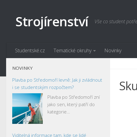
Strojírenství
Vše co student potř
Studentské.cz
Tematické okruhy
Novinky
NOVINKY
Plavba po Středomoří levně: Jak ji zvládnout
Sku
i se studentským rozpočtem?
Plavba po Středomoří zní
jako sen, který patří do
kategorie…
Viditelná informace tam, kde se lidé