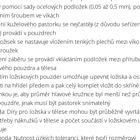
 pomocí sady ocelových podložek (0,05 až 0,5 mm), po
lním šroubem ve víkách
ní kuželového pastorku se nejčastěji (z důvodu seřízen
) provádí v pouzdrech
ložisek se nastavuje vložením tenkých plechů mezi víko
kroužek
zení záběru se provádí vkládáním podložek mezi přírub
ového pouzdra a tělesa
itím ložiskových pouzder umožňuje upevnit ložiska a os
i na hřídel předem a pak celý komplet vložit do skříně
kou je, aby průměr hlavové kružnice byl menší než p
pouzdře, jinak musí být pastorek snímatelný
da: Díry pro ložiska v tělese mohou být průběžně vyvrt
třeby nákružků v tělese a počet součástí v ložiskovém 
uje
hoda: Nutnost úzkých tolerancí, které tvoří rozměrový