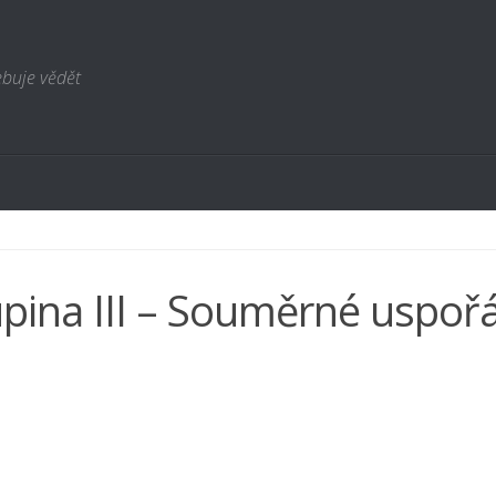
ebuje vědět
pina III – Souměrné uspoř