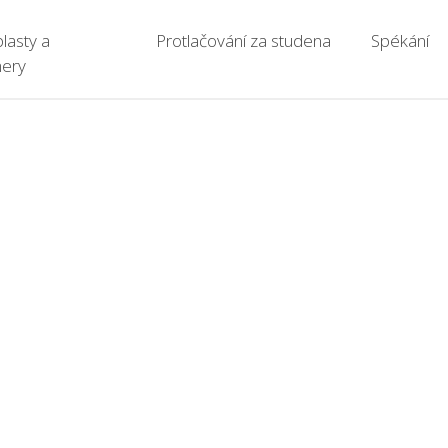
lasty a
Protlačování za studena
Spékání
mery