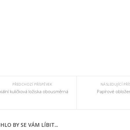
PŘEDCHOZÍ PŘÍSPĚVEK
NÁSLEDUJÍCÍ PŘÍ
xiální kuličková ložiska obousměrná
Papírové obložen
LO BY SE VÁM LÍBIT...