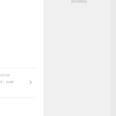
prostory.
SPĚVEK
í – ocel