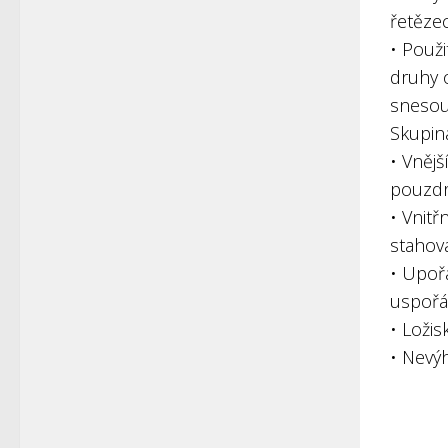
řetěze
• Použi
druhy o
snesou
Skupin
• Vnějš
pouzdr
• Vnitř
stahov
• Upoř
uspořád
• Ložis
• Nevý