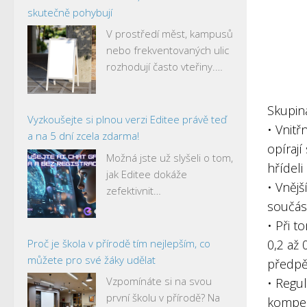
skutečně pohybují
V prostředí měst, kampusů
nebo frekventovaných ulic
rozhodují často vteřiny.…
Skupin
Vyzkoušejte si plnou verzi Editee právě teď
• Vnitř
a na 5 dní zcela zdarma!
opírají
Možná jste už slyšeli o tom,
hřídeli
jak Editee dokáže
• Vnějš
zefektivnit…
součást
• Při t
Proč je škola v přírodě tím nejlepším, co
0,2 až 
můžete pro své žáky udělat
předpět
Vzpomínáte si na svou
• Regu
první školu v přírodě? Na
kompen