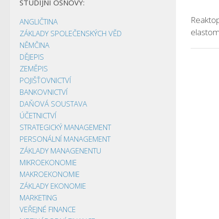
STUDIJNÍ OSNOVY:
Reaktop
ANGLIČTINA
elasto
ZÁKLADY SPOLEČENSKÝCH VĚD
NĚMČINA
DĚJEPIS
ZEMĚPIS
POJIŠŤOVNICTVÍ
BANKOVNICTVÍ
DAŇOVÁ SOUSTAVA
ÚČETNICTVÍ
STRATEGICKÝ MANAGEMENT
PERSONÁLNÍ MANAGEMENT
ZÁKLADY MANAGENENTU
MIKROEKONOMIE
MAKROEKONOMIE
ZÁKLADY EKONOMIE
MARKETING
VEŘEJNÉ FINANCE