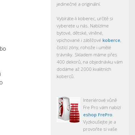
jedinečné a originální.
Vybíráte-li koberec, určitě si
vyberete u nás. Nabízíme
bytové, dětské, vlněné,
vpichované i zátěžové
koberce
,
čistící zóny, rohože i umělé
ebo
trávníky. Skladem máme přes
400 dekorů, na objednávku vám
dodáme až 2000 kvalitních
i
koberců.
ko
Interiérové vůně
Fre Pro vám nabízí
eshop FrePro
.
Vyzkoušejte je a
provoňte si vaše