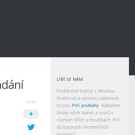
LÍBÍ SE NÁM:
ádání
Podlahové krytiny s dlouhou
životností a vysokou odolností,
SHARE
to jsou
PVC podlahy
. Nabízíme
široký výběr barev a vzorů v
různých šířích a tloušťkách. PVC
do bytových i komerčních
prostorů.