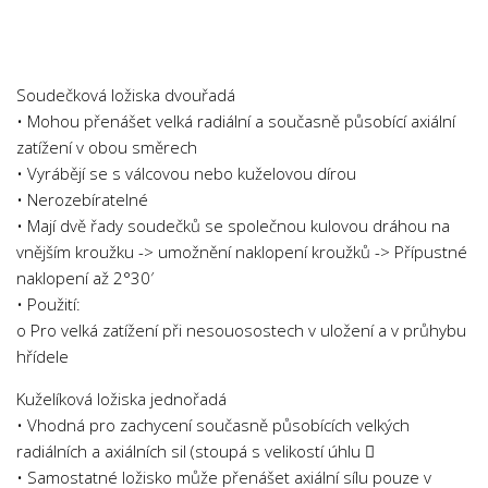
Chemie
Dějepis
Doprava a Logistika
Soudečková ložiska dvouřadá
Ekologie
• Mohou přenášet velká radiální a současně působící axiální
zatížení v obou směrech
Ekonomie
• Vyrábějí se s válcovou nebo kuželovou dírou
Fyzika
• Nerozebíratelné
Informatika
• Mají dvě řady soudečků se společnou kulovou dráhou na
vnějším kroužku -> umožnění naklopení kroužků -> Přípustné
Jazyky
naklopení až 2°30′
Management
• Použití:
Marketing
o Pro velká zatížení při nesouosostech v uložení a v průhybu
hřídele
Němčina
Kuželíková ložiska jednořadá
Občanská nauka
• Vhodná pro zachycení současně působících velkých
Pedagogika
radiálních a axiálních sil (stoupá s velikostí úhlu 
Právo
• Samostatné ložisko může přenášet axiální sílu pouze v