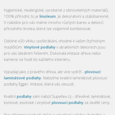
Hygienické, nealergické, vyrobené z obnovitelných materiálů,
100% přírodní, to je
linoleum
. Je dekorativní a stálobarevné.
V nabídce pro vás máme mnoho různých barev a dekorů
přírodního linolea, které lze vzájemně kombinovat.
Odolné vůči vlhku i poškrábání, vhodné k vašim čtyřnohým
mazlíčkům.
Vinylové podlahy
v atraktivních dekorech jsou
pro vás ideálním řešením. Dokonalá imitace dřeva nebo
kamene se hodí do každého interiéru.
Vypadají jako z pravého dřeva, ale více vydrží -
plovoucí
laminátové podlahy
. Nabízíme kvalitní laminátové plovoucí
podlahy Egger. Imitace, která vás okouzlí.
Kvalitní
podlahy
vám nabízí Supellex.cz - dřevěné, laminátové,
korkové, exotické i vinylové
plovoucí podlahy
za skvělé ceny.
Pro příjemný pocit při chůzi a vytvoření vašeho útulného a