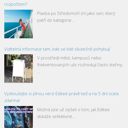
rozpočtem?
Plavba po Středomoří zní jako sen, který
patří do kategorie…
Viditelná informace tam, kde se lidé skutečně pohybují
V prostředí měst, kampusů nebo
frekventovaných ulic rozhodují často vteřiny.
…
Vyzkoušejte si plnou verzi Editee právě teď a na 5 dní zcela
zdarma!
Možná jste už slyšeli o tom, jak Editee
dokáže zefektivnit…