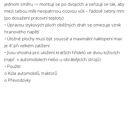
jednom směru -> montují se po dvojicích a seřizují se tak, aby
Psychologie a Sociologie
mezi sebou měli neopatrnou osovou vůli – řádově setiny mm
Společenské vědy
(po dosažení pracovní teploty)
Technika
• Úpravou stykových ploch oběžných drah se omezuje vznik
hranového napětí
Účetnictví
• Úložné plochy musí být souosé a maximální naklopení max
Zdravotnictví
je 4′ při velkém zatížení
• Jsou vhodná pro uložení kratších hřídelů ve dvou ložiscích
Zeměpis
(např. v automobilech nebo u obrábějících strojů)
Novinky
• Použití:
o Kola automobilů, traktorů
o Převodovky