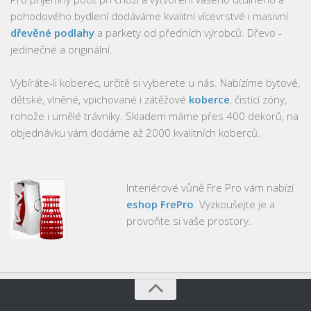
pohodového bydlení dodáváme kvalitní vícevrstvé i masivní
dřevěné podlahy
a parkety od předních výrobců. Dřevo -
jedinečné a originální.
Vybíráte-li koberec, určitě si vyberete u nás. Nabízíme bytové,
dětské, vlněné, vpichované i zátěžové
koberce
, čistící zóny,
rohože i umělé trávníky. Skladem máme přes 400 dekorů, na
objednávku vám dodáme až 2000 kvalitních koberců.
Interiérové vůně Fre Pro vám nabízí
eshop FrePro
. Vyzkoušejte je a
provoňte si vaše prostory.