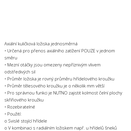
Axiální kuličková ložiska jednosměrná
• Určená pro přenos axiálního zatížení POUZE v jednom
směru
• Mezní otáčky jsou omezeny nepříznivým vlivem
odstředivých sil
• Průměr ložiska je rovný průměru hřídelového kroužku
• Průměr tělesového kroužku je o několik mm větší
• Pro správnou funkci je NUTNO zajistit kolmost čelní plochy
skříňového kroužku
• Rozebiratelné
• Použití:
o Svislé stojící hřídele
o V kombinaci s radiálním ložiskem např. u hřídelů šneků