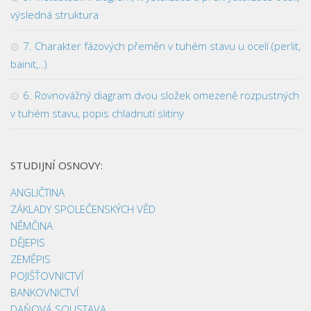
výsledná struktura
7. Charakter fázových přeměn v tuhém stavu u ocelí (perlit,
bainit,..)
6. Rovnovážný diagram dvou složek omezeně rozpustných
v tuhém stavu, popis chladnutí slitiny
STUDIJNÍ OSNOVY:
ANGLIČTINA
ZÁKLADY SPOLEČENSKÝCH VĚD
NĚMČINA
DĚJEPIS
ZEMĚPIS
POJIŠŤOVNICTVÍ
BANKOVNICTVÍ
DAŇOVÁ SOUSTAVA