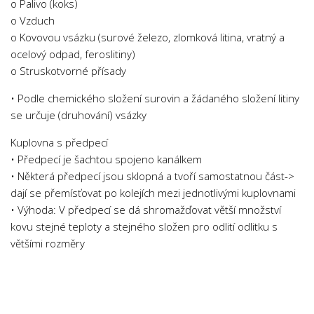
o Palivo (koks)
o Vzduch
o Kovovou vsázku (surové železo, zlomková litina, vratný a
ocelový odpad, feroslitiny)
o Struskotvorné přísady
• Podle chemického složení surovin a žádaného složení litiny
se určuje (druhování) vsázky
Kuplovna s předpecí
• Předpecí je šachtou spojeno kanálkem
• Některá předpecí jsou sklopná a tvoří samostatnou část->
dají se přemísťovat po kolejích mezi jednotlivými kuplovnami
• Výhoda: V předpecí se dá shromažďovat větší množství
kovu stejné teploty a stejného složen pro odlití odlitku s
většími rozměry