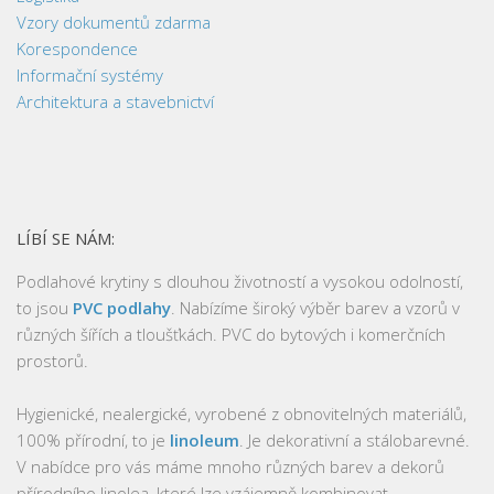
Vzory dokumentů zdarma
Korespondence
Informační systémy
Architektura a stavebnictví
LÍBÍ SE NÁM:
Podlahové krytiny s dlouhou životností a vysokou odolností,
to jsou
PVC podlahy
. Nabízíme široký výběr barev a vzorů v
různých šířích a tloušťkách. PVC do bytových i komerčních
prostorů.
Hygienické, nealergické, vyrobené z obnovitelných materiálů,
100% přírodní, to je
linoleum
. Je dekorativní a stálobarevné.
V nabídce pro vás máme mnoho různých barev a dekorů
přírodního linolea, které lze vzájemně kombinovat.