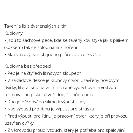
Chemie
Dějepis
Doprava a Logistika
Tavení a lití slévárenských slitin
Ekologie
Kuplovny
• Jsou to šachtové pece, kde se tavený kov stýká jak s palivem
Ekonomie
(koksem) tak se zplodinami z hoření
Fyzika
• Mají válcový tvar stejného průřezu v celé výšce
Informatika
Kuplovna bez předpecí
Jazyky
• Pec je na čtyřech litinových sloupech
Management
• V základové desce je kruhový otvor, uzavřený ocelovými
dvířky, která jsou na vnitřní straně vypěchována vrstvou
Marketing
formovacího písku a tvoří dno, čili půdu pece
Němčina
• Dno je pěchováno šikmo k výpusti litiny
• Nad výpustí pro litinu je výpust pro strusku
Občanská nauka
• Proti výpusti pro litinu je pracovní otvor, který je při provozu
Pedagogika
uzavřen dvířky
Právo
• Z větrovodu proudí vzduch, který je potřeba pro spalování