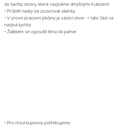
do šachty otvory, které nazýváme dmýšnými trubicemi
Psychologie a Sociologie
• Průběh tavby lze pozorovat okénky
Společenské vědy
• V úrovni pracovní plošiny je sázecí otvor -> tato část se
Technika
nazývá kychta
• Žlábkem se vypouští litina do pánve
Účetnictví
Zdravotnictví
Zeměpis
Novinky
• Pro chod kuplovny potřebujeme: