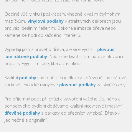
Odolné vůči vlhku i poškrábání, vhodné k vašim čtyřnohým
mazlíčkům.
Vinylové podlahy
v atraktivních dekorech jsou
pro vás ideálním řešením. Dokonalá imitace dřeva nebo
kamene se hodí do každého interiéru.
Vypadají jako z pravého dřeva, ale více vydrží -
plovoucí
laminátové podlahy
. Nabízíme kvalitní laminátové plovoucí
podlahy Egger. Imitace, která vás okouzlí.
Kvalitní
podlahy
vám nabízí Supellex.cz - dřevěné, laminátové,
korkové, exotické i vinylové
plovoucí podlahy
za skvělé ceny.
Pro příjemný pocit při chůzi a vytvoření vašeho útulného a
pohodového bydlení dodáváme kvalitní vícevrstvé i masivní
dřevěné podlahy
a parkety od předních výrobců. Dřevo -
jedinečné a originální.